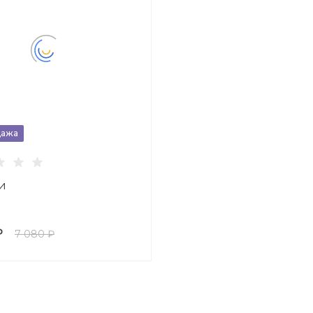
дажа
и
₽
7 080 ₽