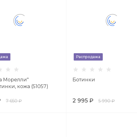
дажа
Распродажа
а Морелли"
Ботинки
инки, кожа (51057)
₽
2 995 ₽
7 650 ₽
5 990 ₽