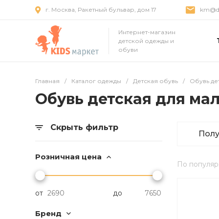
г. Москва, Ракетный бульвар, дом 17
km@dr
Интернет-магазин
детской одежды и
обуви
Главная
/
Каталог одежды
/
Детская обувь
/
Обувь де
Обувь детская для ма
Скрыть фильтр
Пол
Розничная цена
По популяр
от
до
Бренд