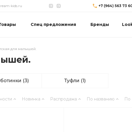
eam-kids.ru
+7 (964) 563 73 6
Товары
Спец предложения
Бренды
Loo
тская для малышей.
лышей.
уботинки
(3)
Туфли
(1)
ности
Новинка
Распродажа
По названию
По