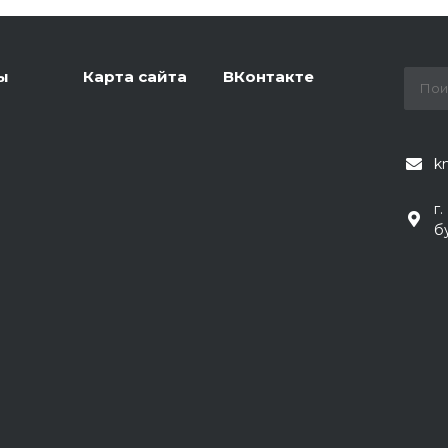
ы
Карта сайта
ВКонтакте
k
г
б