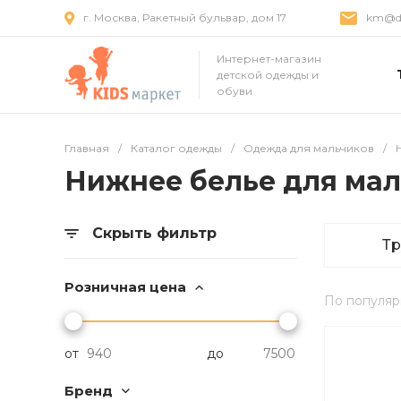
г. Москва, Ракетный бульвар, дом 17
km@dr
Интернет-магазин
детской одежды и
обуви
Главная
/
Каталог одежды
/
Одежда для мальчиков
/
Нижнее белье для ма
Скрыть фильтр
Т
Розничная цена
По популяр
от
до
Бренд