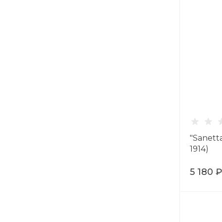
"Sanett
1914)
5 180 