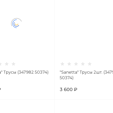
a" Трусы (347982 50374)
"Sanetta" Трусы 2шт. (34
50374)
₽
3 600 ₽