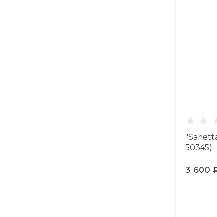
"Sanett
50345)
3 600 