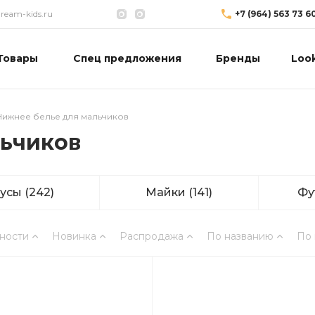
eam-kids.ru
+7 (964) 563 73 6
Товары
Спец предложения
Бренды
Loo
Нижнее белье для мальчиков
льчиков
русы
(242)
Майки
(141)
Фу
ности
Новинка
Распродажа
По названию
По