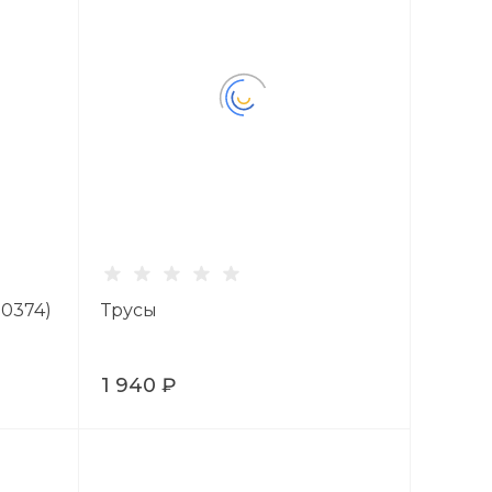
50374)
Трусы
1 940 ₽