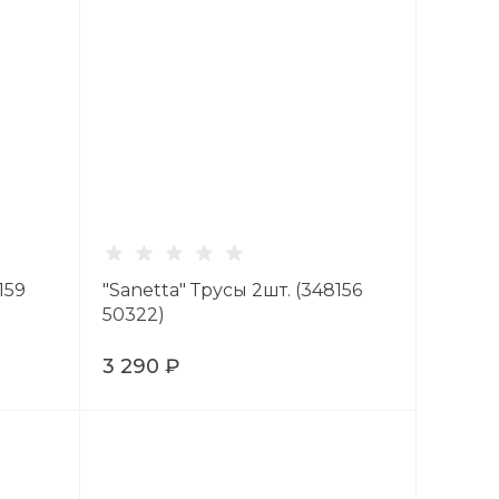
159
"Sanetta" Трусы 2шт. (348156
50322)
3 290 ₽