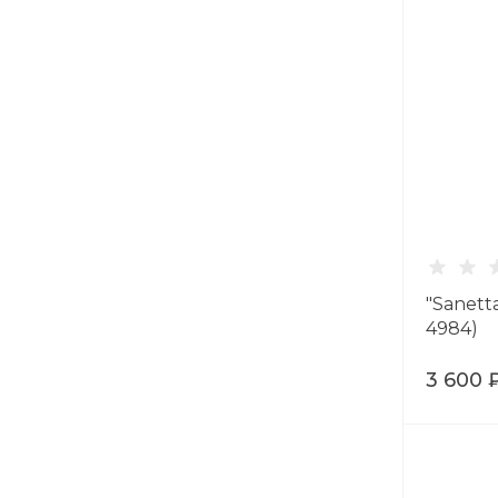
"Sanett
4984)
3 600 