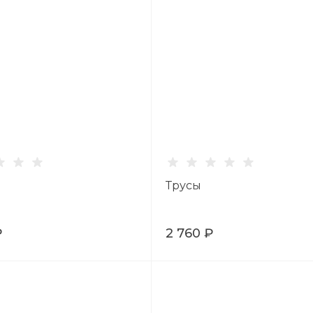
Трусы
₽
2 760 ₽