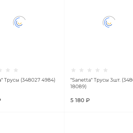
a" Трусы (348027 4984)
"Sanetta" Трусы 3шт. (34
18089)
₽
5 180 ₽