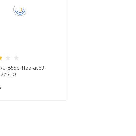
d-855b-11ee-ac69-
92c300
₽