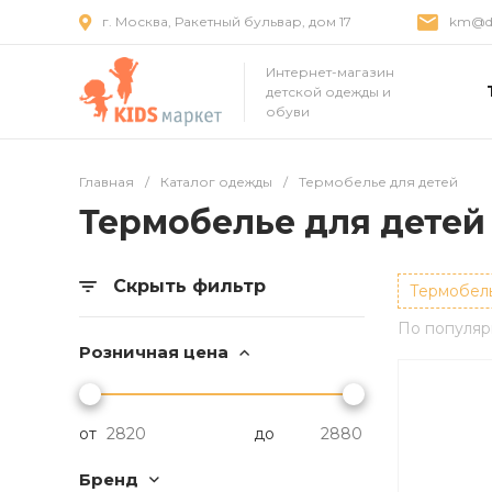
г. Москва, Ракетный бульвар, дом 17
km@dr
Интернет-магазин
детской одежды и
обуви
Главная
/
Каталог одежды
/
Термобелье для детей
Термобелье для детей
Скрыть фильтр
Термобель
По популяр
Розничная цена
от
до
Бренд