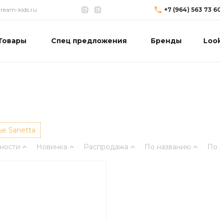
eam-kids.ru
+7 (964) 563 73 6
Товары
Спец предложения
Бренды
Loo
е Sanetta
ности
Новинка
Распродажа
По названию
По