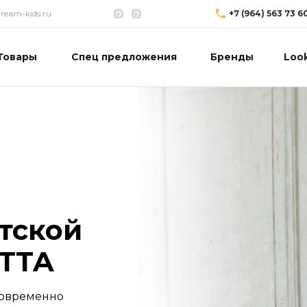
eam-kids.ru
+7 (964) 563 73 6
Товары
Спец предложения
Бренды
Loo
тской
TTA
современно