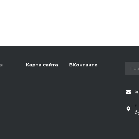
ы
Карта сайта
ВКонтакте
k
г
б