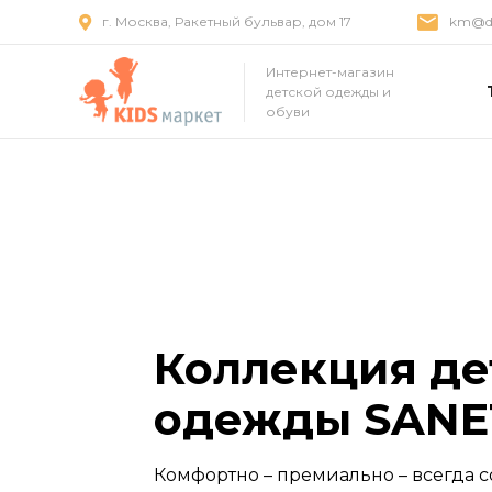
г. Москва, Ракетный бульвар, дом 17
km@dr
Интернет-магазин
детской одежды и
обуви
Коллекция де
одежды SANE
Комфортно – премиально – всегда 