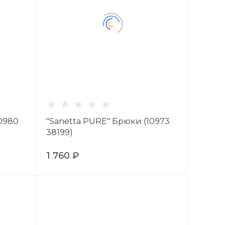
10980
"Sanetta PURE" Брюки (10973
38199)
1 760 ₽