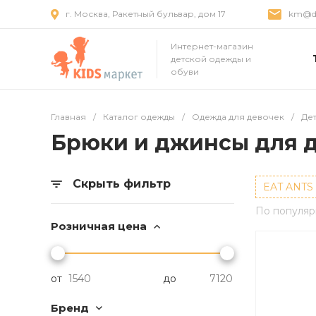
г. Москва, Ракетный бульвар, дом 17
km@dr
Интернет-магазин
детской одежды и
обуви
Главная
/
Каталог одежды
/
Одежда для девочек
/
Де
Брюки и джинсы для 
Скрыть фильтр
EAT ANTS
По популяр
Розничная цена
от
до
Бренд