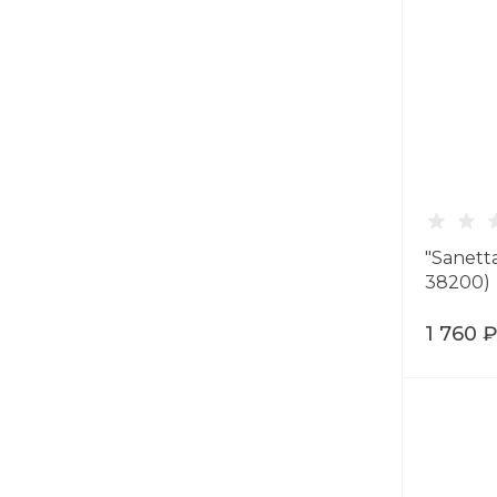
"Sanett
38200)
1 760 