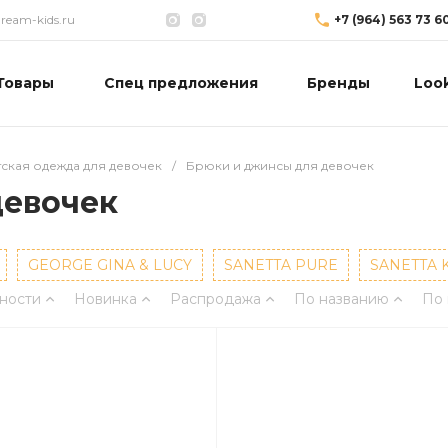
eam-kids.ru
+7 (964) 563 73 6
Товары
Спец предложения
Бренды
Loo
тская одежда для девочек
/
Брюки и джинсы для девочек
девочек
GEORGE GINA & LUCY
SANETTA PURE
SANETTA 
ности
Новинка
Распродажа
По названию
По