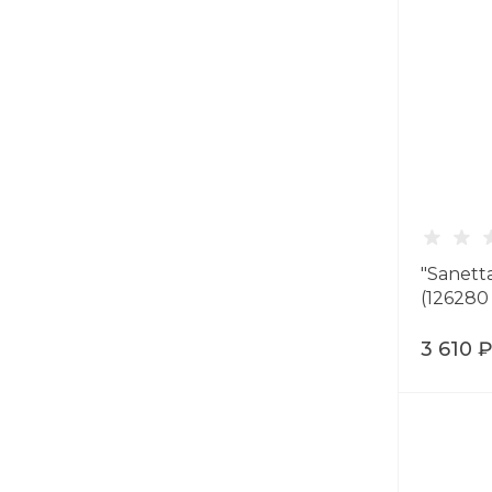
"Sanett
(126280
3 610 