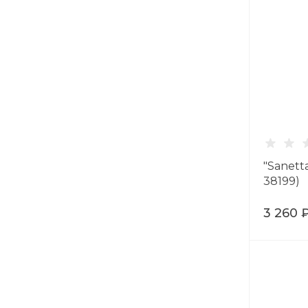
"Sanett
38199)
3 260 