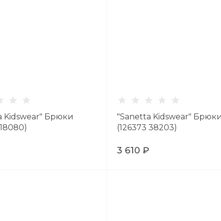
a Kidswear" Брюки
"Sanetta Kidswear" Брюк
 18080)
(126373 38203)
₽
3 610 ₽