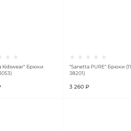
a Kidswear" Брюки
"Sanetta PURE" Брюки (1
 3053)
38201)
₽
3 260 ₽