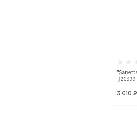
"Sanett
(126399
3 610 