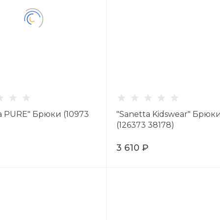
a PURE" Брюки (10973
"Sanetta Kidswear" Брюк
(126373 38178)
₽
3 610 ₽