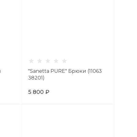
и
"Sanetta PURE" Брюки (11063
38201)
5 800 ₽