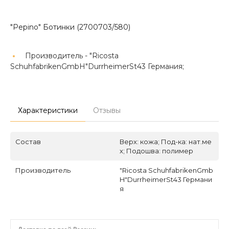
"Pepino" Ботинки (2700703/580)
Производитель -
"Ricosta
SchuhfabrikenGmbH"DurrheimerSt43 Германия;
Характеристики
Отзывы
Состав
Верх: кожа; Под-ка: нат.ме
х; Подошва: полимер
Производитель
"Ricosta SchuhfabrikenGmb
H"DurrheimerSt43 Германи
я