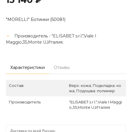
"MORELLI" Ботинки (50081)
Производитель -
"ELISABET s.r.l.",Viale I
Maggio,35,Monte U,Италия;
Характеристики
Отзывы
Состав
Верх: кожа; Подкладка: ко
жа; Подошва: полимер
Производитель
"ELISABET s.r.l.",Viale I Maggi
o,35,Monte U,Италия
Доставка по всей России: