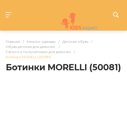
Главная
/
Каталог одежды
/
Детская обувь
/
Обувь детская для девочек.
/
Сапоги и полусапожки для девочек
/
Ботинки MORELLI (50081)
Ботинки MORELLI (50081)