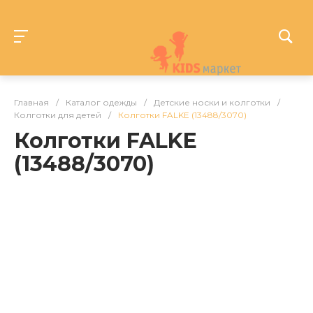
Главная
/
Каталог одежды
/
Детские носки и колготки
/
Колготки для детей
/
Колготки FALKE (13488/3070)
Колготки FALKE
(13488/3070)