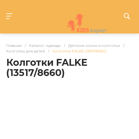
Главная
/
Каталог одежды
/
Детские носки и колготки
/
Колготки для детей
/
Колготки FALKE (13517/8660)
Колготки FALKE
(13517/8660)