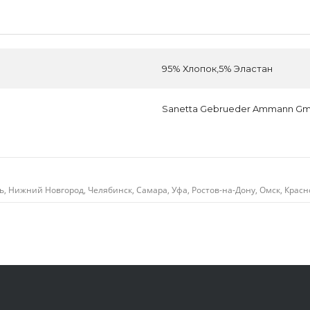
95% Хлопок,5% Эластан
Sanetta Gebrueder Ammann Gmb
ь, Нижний Новгород, Челябинск, Самара, Уфа, Ростов-на-Дону, Омск, Красн