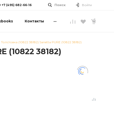
0 +7 (495) 682-66-16
Поиск
Войти
...
kbooks
Контакты
 Толстовка (10822 38182) Sanetta PURE (10822 38182)
E (10822 38182)