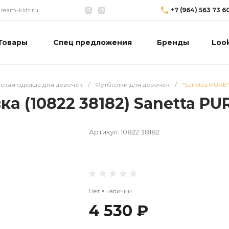
eam-kids.ru
+7 (964) 563 73 6
Товары
Спец предложения
Бренды
Loo
тская одежда для девочек
/
Футболки для девочек
/
"Sanetta PURE"
ка (10822 38182) Sanetta PUR
Артикул:
10822 38182
Нет в наличии
4 530 ₽