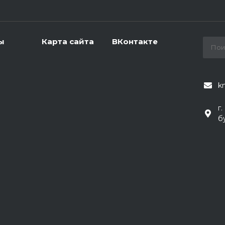
ы
Карта сайта
ВКонтакте
k
г
б