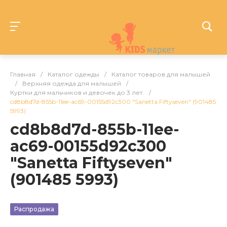
Главная
/
Каталог одежды
/
Каталог товаров для малышей
/
Верхняя одежда для малышей
/
Куртки для мальчиков и девочек до 3 лет.
/
cd8b8d7d-855b-11ee-ac69-00155d92c300 "Sanetta Fiftyseven" (901485
5993)
cd8b8d7d-855b-11ee-
ac69-00155d92c300
"Sanetta Fiftyseven"
(901485 5993)
Распродажа