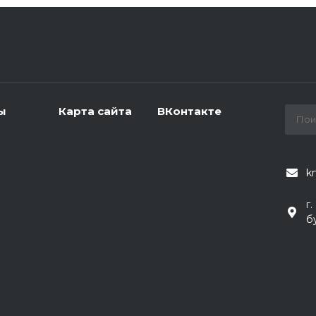
ы
Карта сайта
ВКонтакте
k
г
б