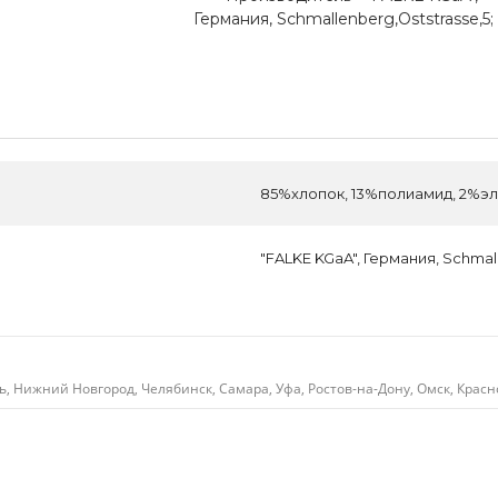
Германия, Schmallenberg,Oststrasse,5;
85%хлопок, 13%полиамид, 2%э
"FALKE KGaA", Германия, Schmall
ь, Нижний Новгород, Челябинск, Самара, Уфа, Ростов-на-Дону, Омск, Красн