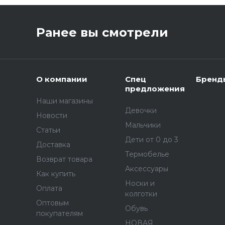
,
Ранее вы смотрели
О компании
Спец
Бренд
предложения
Наши магазины
Девочки
Новости
Мальчики
Статьи
Дети от 0 до 3
Доставка
Термобелье
Возврат товара
Аксессуары
Как купить
Носки и
Оплата
колготки
Оптовым
Обувь
покупателям
НОВАЯ