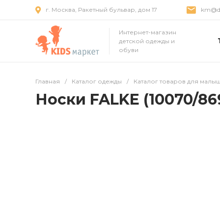
г. Москва, Ракетный бульвар, дом 17
km@dr
Интернет-магазин
детской одежды и
обуви
Главная
/
Каталог одежды
/
Каталог товаров для малы
Носки FALKE (10070/86