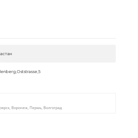
ластан
enberg,Oststrasse,5
оярск, Воронеж, Пермь, Волгоград