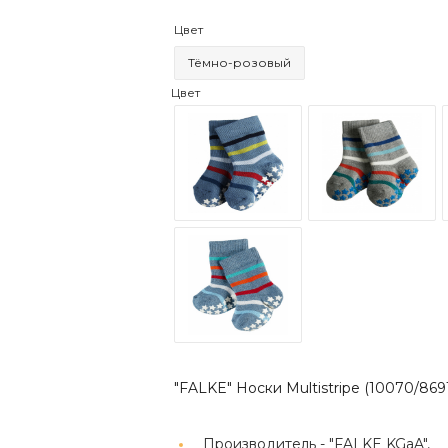
Цвет
Тёмно-розовый
Цвет
"FALKE" Носки Multistripe (10070/869
Производитель -
"FALKE KGaA",