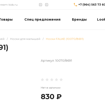
eam-kids.ru
+7 (964) 563 73 6
Товары
Спец предложения
Бренды
Loo
шей
/
Носки для малышей
/
Носки FALKE (10070/8691)
91)
Артикул:
10070/8691
Нет в наличии
830 ₽