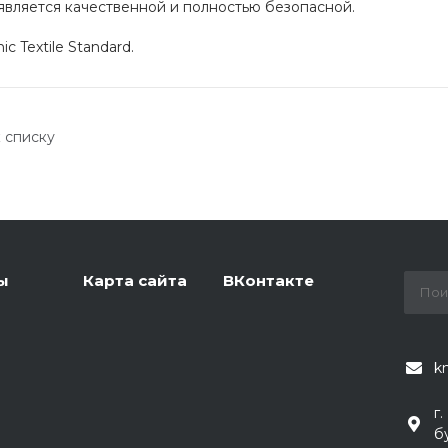
является качественной и полностью безопасной.
ic Textile Standard.
 списку
ы
Карта сайта
ВКонтакте
k
г
б