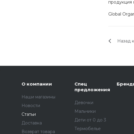
продукция 
Global Organ
Назад к
,
О компании
Спец
Бренд
предложения
Наши магазины
Девочки
Новости
Мальчики
Статьи
Дети от 0 до 3
Доставка
Термобелье
Возврат товара