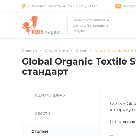
г. Москва, Ракетный бульвар, дом 17
km@dr
Интернет-магазин
детской одежды и
обуви
Главная
/
О компании
/
Статьи
/
Global Organic Texti
Global Organic Textil
стандарт
Наши магазины
GOTS – Glob
которому о
Новости
По наличию
Статьи