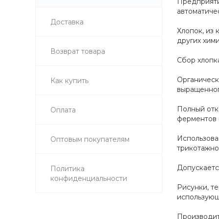
Предприятия
автоматиче
Доставка
Хлопок, из
других хим
Возврат товара
Сбор хлопк
Органическ
Как купить
выращенног
Полный отк
Оплата
ферментов н
Использова
Оптовым покупателям
трикотажно
Допускаетс
Политика
конфиденциальности
Рисунки, т
использующ
Производит