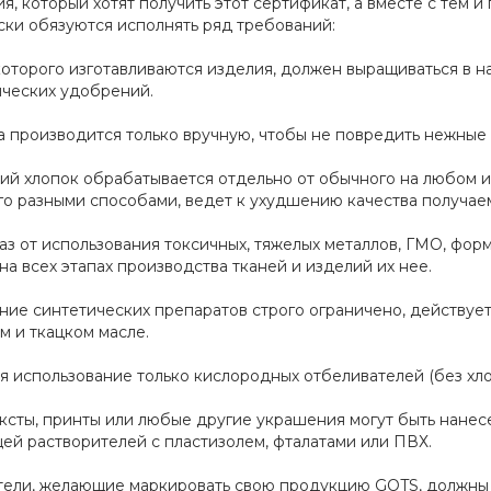
, который хотят получить этот сертификат, а вместе с тем и
ски обязуются исполнять ряд требований:
 которого изготавливаются изделия, должен выращиваться в 
ических удобрений.
а производится только вручную, чтобы не повредить нежные
ий хлопок обрабатывается отдельно от обычного на любом и
о разными способами, ведет к ухудшению качества получаем
аз от использования токсичных, тяжелых металлов, ГМО, фор
а всех этапах производства тканей и изделий их нее.
ние синтетических препаратов строго ограничено, действует
м и ткацком масле.
я использование только кислородных отбеливателей (без хло
ексты, принты или любые другие украшения могут быть нанес
ей растворителей с пластизолем, фталатами или ПВХ.
ели, желающие маркировать свою продукцию GOTS, должны в