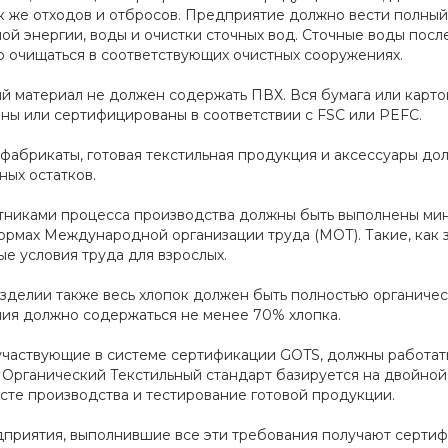
ак же отходов и отбросов. Предприятие должно вести полный
ой энергии, воды и очистки сточных вод. Сточные воды пос
о очищаться в соответствующих очистных сооружениях.
й материал не должен содержать ПВХ. Вся бумага или карто
ны или сертифицированы в соответствии с FSC или PEFC.
уфабрикаты, готовая текстильная продукция и аксессуары до
ных остатков.
тниками процесса производства должны быть выполнены мин
ормах Международной организации труда (МОТ). Такие, как з
ые условия труда для взрослых.
изделии также весь хлопок должен быть полностью органичес
лия должно содержаться не менее 70% хлопка.
участвующие в системе сертификации GOTS, должны работать
 Органический Текстильный стандарт базируется на двойной
есте производства и тестирование готовой продукции.
дприятия, выполнившие все эти требования получают сертифи