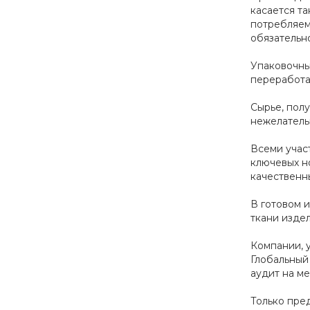
касается т
потребляем
обязательн
Упаковочны
переработа
Сырье, пол
нежелатель
Всеми учас
ключевых н
качественн
В готовом 
ткани изде
Компании, 
Глобальный
аудит на м
Только пре