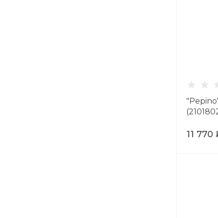
"Pepino
(210180
11 770 