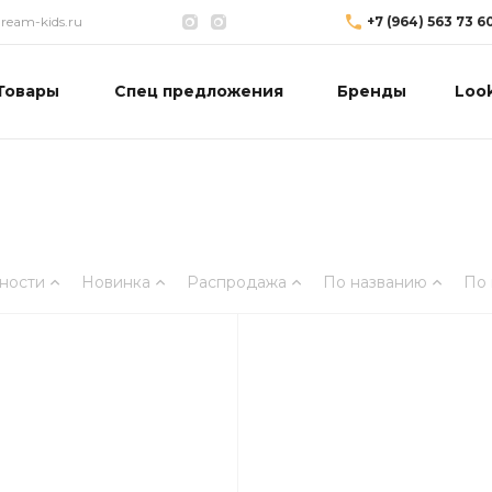
eam-kids.ru
+7 (964) 563 73 6
Товары
Спец предложения
Бренды
Loo
ности
Новинка
Распродажа
По названию
По