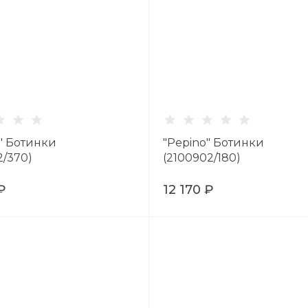
" Ботинки
"Pepino" Ботинки
2/370)
(2100902/180)
₽
12 170 ₽