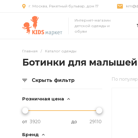
г. Москва, Ракетный бульвар, дом 17
km@dr
Интернет-магазин
детской одежды и
обуви
Главная
/
Каталог одежды
Ботинки для малыше
По популяр
Скрыть фильтр
Розничная цена
от
до
Бренд