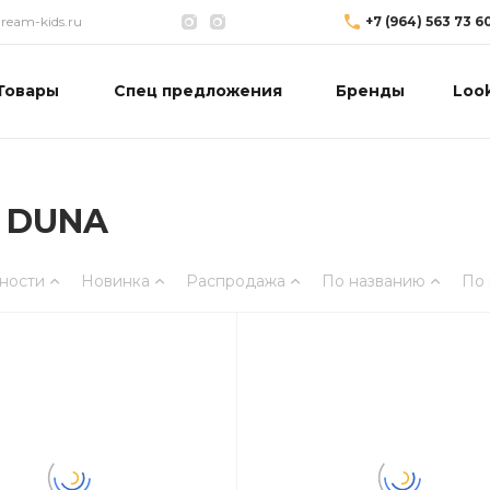
eam-kids.ru
+7 (964) 563 73 6
Товары
Спец предложения
Бренды
Loo
й DUNA
ности
Новинка
Распродажа
По названию
По