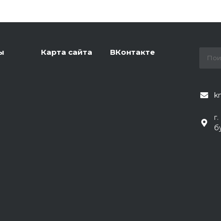
ы
Карта сайта
ВКонтакте
k
г
б