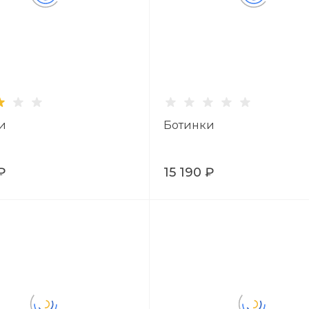
и
Ботинки
₽
15 190 ₽