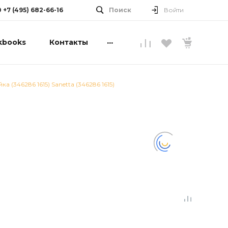
0 +7 (495) 682-66-16
Поиск
Войти
...
kbooks
Контакты
ка (346286 1615) Sanetta (346286 1615)