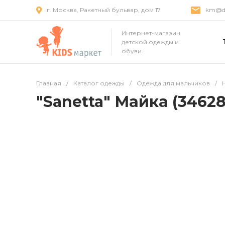
г. Москва, Ракетный бульвар, дом 17
km@dr
Интернет-магазин
детской одежды и
обуви
Главная
/
Каталог одежды
/
Одежда для мальчиков
/
"Sanetta" Майка (346286