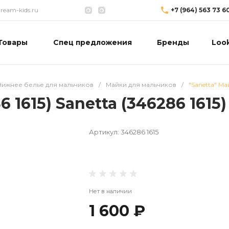
eam-kids.ru
+7 (964) 563 73 6
Товары
Спец предложения
Бренды
Loo
Нижнее белье для мальчиков
/
Майки для мальчиков
/
"Sanetta" Май
 1615) Sanetta (346286 1615)
Артикул:
346286 1615
Нет в наличии
1 600 ₽