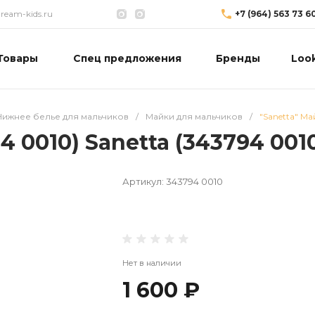
eam-kids.ru
+7 (964) 563 73 6
Товары
Спец предложения
Бренды
Loo
Нижнее белье для мальчиков
/
Майки для мальчиков
/
"Sanetta" Ма
4 0010) Sanetta (343794 001
Артикул:
343794 0010
Нет в наличии
1 600 ₽