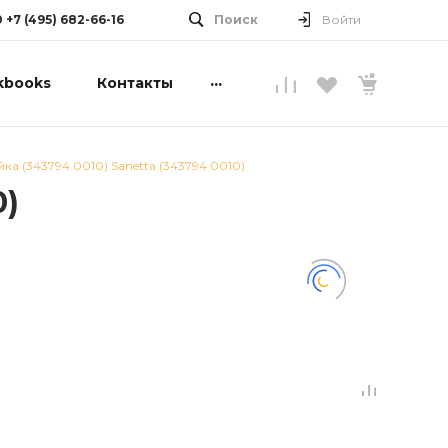
0 +7 (495) 682-66-16
Поиск
Войти
...
kbooks
Контакты
йка (343794 0010) Sanetta (343794 0010)
0)