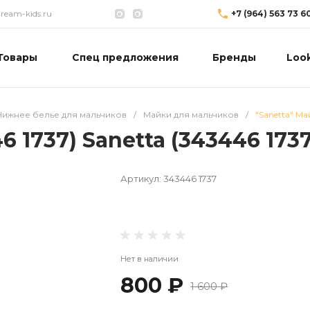
eam-kids.ru
+7 (964) 563 73 6
Товары
Спец предложения
Бренды
Loo
Нижнее белье для мальчиков
/
Майки для мальчиков
/
"Sanetta" Ма
6 1737) Sanetta (343446 1737
Артикул:
343446 1737
Нет в наличии
800 ₽
1 600 ₽