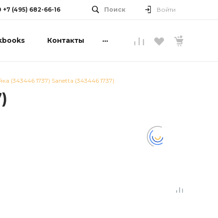
0 +7 (495) 682-66-16
Поиск
Войти
...
kbooks
Контакты
йка (343446 1737) Sanetta (343446 1737)
)