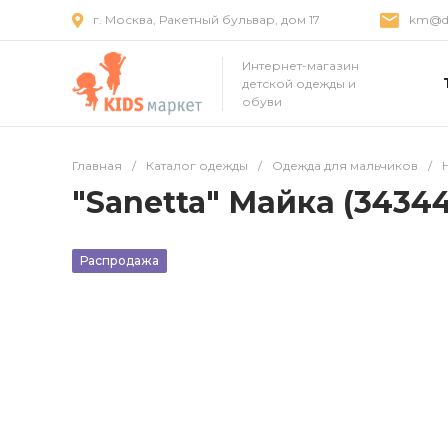
г. Москва, Ракетный бульвар, дом 17
km@dr
Интернет-магазин
детской одежды и
обуви
Главная
/
Каталог одежды
/
Одежда для мальчиков
/
"Sanetta" Майка (34344
Распродажа