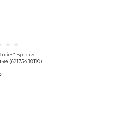
Stories" Брюки
е (621754 18110)
₽