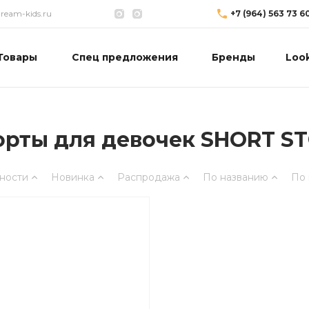
eam-kids.ru
+7 (964) 563 73 6
Товары
Спец предложения
Бренды
Loo
рты для девочек SHORT ST
ности
Новинка
Распродажа
По названию
По