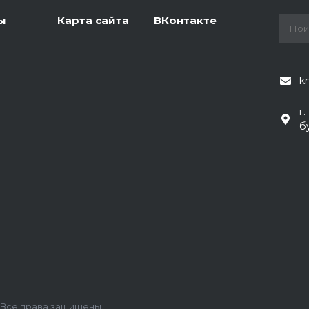
ы
Карта сайта
ВКонтакте
k
г
б
. Все права защищены.