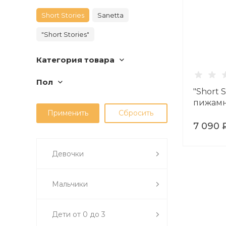
Short Stories
Sanetta
"Short Stories"
Категория товара
Пол
"Short 
пижамны
7 090 
Девочки
Мальчики
Дети от 0 до 3