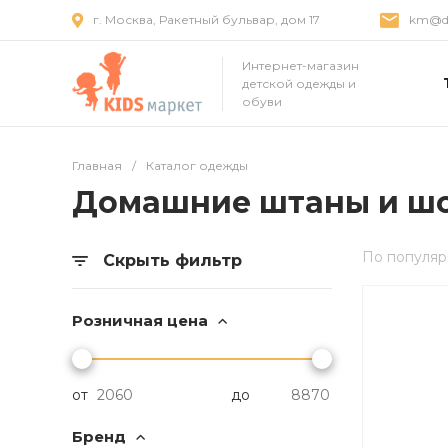
г. Москва, Ракетный бульвар, дом 17
km@dr
Интернет-магазин
детской одежды и
обуви
Главная
/
Каталог одежды
Домашние штаны и шо
По популяр
Скрыть фильтр
Розничная цена
от
до
Бренд