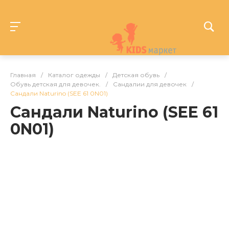
Главная
/
Каталог одежды
/
Детская обувь
/
Обувь детская для девочек.
/
Сандалии для девочек
/
Сандали Naturino (SEE 61 0N01)
Сандали Naturino (SEE 61
0N01)